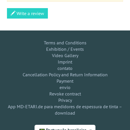
Write a review
Terms and Conditions
Exhibition / Events
Video Gallery
Imprint
contato
Cancellation Policy and Return Information
Payment
envio
Revoke contract
Privacy
App MD-ETARI.de para medidores de espessura de tinta –
download