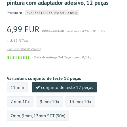
pintura com adaptador adesivo, 12 peças
Produto.Nr.:
4260357182033 Test Set 12 teilig
6,99 EUR
RRP 12,00 EUR
você salva 42% (5,01 EUR)
incl. 19 % Taxa
Excluir custos de envio?
Sofort
Data de entrega 2-4 Tage
peso 0,1 kg
versandfähig,
ausreichende
Stückzahl
Varianten:
conjunto de teste 12 peças
11 mm
conjunto de teste 12 peças
7 mm 10x
9 mm 10x
13 mm 10x
7mm, 9mm, 13mm SET (30x)