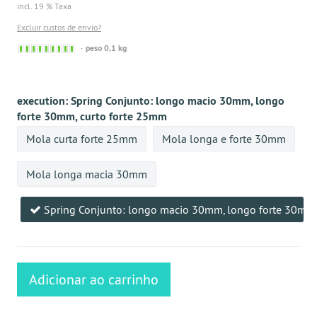
incl. 19 % Taxa
Excluir custos de envio?
Sofort
peso 0,1 kg
versandfähig,
ausreichende
Stückzahl
execution:
Spring Conjunto: longo macio 30mm, longo
forte 30mm, curto forte 25mm
Mola curta forte 25mm
Mola longa e forte 30mm
Mola longa macia 30mm
Spring Conjunto: longo macio 30mm, longo forte 30mm,
Adicionar ao carrinho