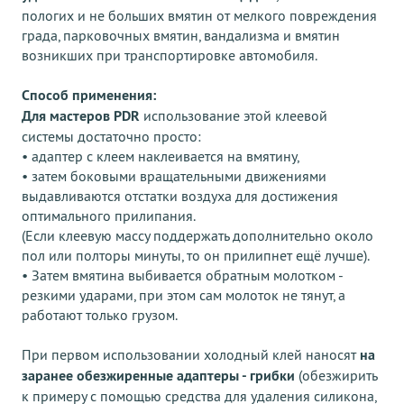
пологих и не больших вмятин от мелкого повреждения
града, парковочных вмятин, вандализма и вмятин
возникших при транспортировке автомобиля.
Способ применения:
Для мастеров PDR
использование этой клеевой
системы достаточно просто:
• адаптер с клеем наклеивается на вмятину,
• затем боковыми вращательными движениями
выдавливаются отстатки воздуха для достижения
оптимального прилипания.
(Если клеевую массу поддержать дополнительно около
пол или полторы минуты, то он прилипнет ещё лучше).
• Затем вмятина выбивается обратным молотком -
резкими ударами, при этом сам молоток не тянут, а
работают только грузом.
При первом использовании холодный клей наносят
на
заранее обезжиренные адаптеры - грибки
(обезжирить
к примеру с помощью средства для удаления силикона,