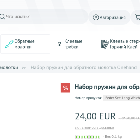
Авторизация
Обратные
Клеевые
Клеевые стер
молотки
грибки
Горячий Kлей
молотки
Набор пружин для обратного молотка Onehand
Набор пружин для обр
%
Номер продукта:
Feder Set: Lang Weic
24,00 EUR
RRP 30,00 E
вкл. стоимость доставки
Sofort
Вес 0,1 kg