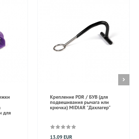
ржки
Крепление PDR / БУВ (для
подвешивания рычага или
а
крючка) MIDIAR "Дахлагер"
н для
13,09 EUR