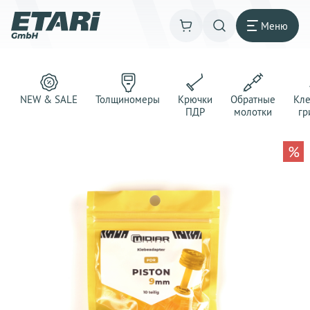
Меню
NEW & SALE
Толщиномеры
Крючки
Обратные
Кл
ПДР
молотки
гр
%