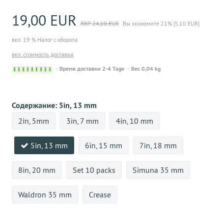
19,00 EUR
RRP 24,10 EUR
Вы экономите 21% (5,10 EUR)
вкл. 19 % Налог с оборота
вкл. стоимость доставки
Sofort
Время доставки 2-4 Tage
Вес 0,04 kg
versandfähig,
ausreichende
Stückzahl
Содержание:
5in, 13 mm
2in, 5mm
3in, 7 mm
4in, 10 mm
5in, 13 mm
6in, 15 mm
7in, 18 mm
8in, 20 mm
Set 10 packs
Simuna 35 mm
Waldron 35 mm
Crease