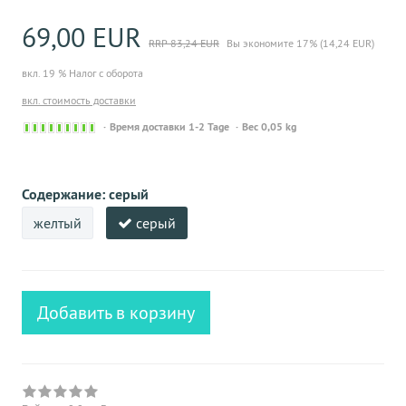
69,00 EUR
RRP 83,24 EUR
Вы экономите 17% (14,24 EUR)
вкл. 19 % Налог с оборота
вкл. стоимость доставки
Sofort
Время доставки 1-2 Tage
Вес 0,05 kg
versandfähig,
ausreichende
Stückzahl
Содержание:
серый
желтый
серый
Добавить в корзину