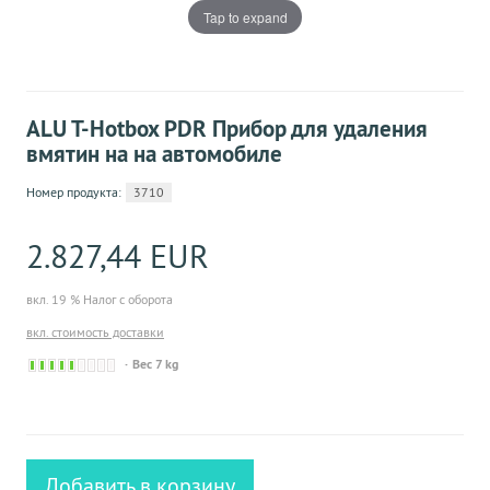
Tap to expand
ALU T-Hotbox PDR Прибор для удаления
вмятин на на автомобиле
Номер продукта:
3710
2.827,44 EUR
вкл. 19 % Налог с оборота
вкл. стоимость доставки
Derzeit nicht lieferbar. Ware bereits nachbestellt
Вес 7 kg
Добавить в корзину