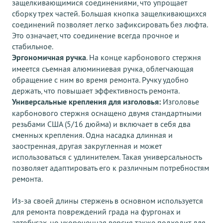
защелкивающимися соединениями, что упрощает
сборку трех частей. Большая кнопка защелкивающихся
соединений позволяет легко зафиксировать без люфта.
Это означает, что соединение всегда прочное и
стабильное.
Эргономичная ручка
. На конце карбонового стержня
имеется съемная алюминиевая ручка, облегчающая
обращение с ним во время ремонта. Ручку удобно
держать, что повышает эффективность ремонта.
Универсальные крепления для изголовья:
Изголовье
карбонового стержня оснащено двумя стандартными
резьбами США (5/16 дюйма) и включает в себя два
сменных крепления. Одна насадка длинная и
заостренная, другая закругленная и может
использоваться с удлинителем. Такая универсальность
позволяет адаптировать его к различным потребностям
ремонта.
Из-за своей длины стержень в основном используется
для ремонта повреждений града на фургонах и
автобусах, но укороченная версия также подходит для