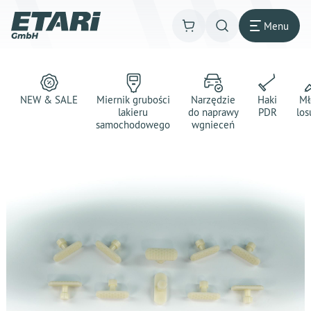
Menu
NEW & SALE
Miernik grubości
Narzędzie
Haki
Mł
lakieru
do naprawy
PDR
los
samochodowego
wgnieceń