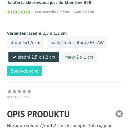
Ta oferta skierowana jest do klientów B2B
Sofort
czas przesyłki 2-4 Tage
waga 0,02 kg
versandfähig,
ausreichende
Stückzahl
Varianten:
średni 2,5 x 1,2 cm
długi 3x1,5 cm
mały, średni, długi ZESTAW
średni 2,5 x 1,2 cm
mały, 2 x 1 cm
Sprawdź cenę
ocena:
0.0
z 5
OPIS PRODUKTU
Hexagon średni 2,5 x 1,2 cm klej adapter lub ciągnąć