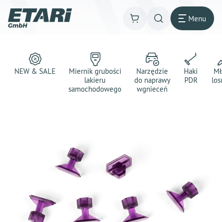
Menu
NEW & SALE
Miernik grubości
Narzędzie
Haki
Mł
lakieru
do naprawy
PDR
los
samochodowego
wgnieceń