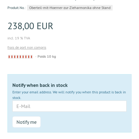
Produit.No.:
Oberteil-mit-Hoerner-zur-Zieharmonika ohne Stand
238,00 EUR
incl. 19 % TVA
frais de port non compris
Derzeit
Poids 10 kg
nicht
lieferbar
Notify when back in stock
Enter your email address. We will notify you when this product is back in
stock.
E-
Mail
Notify me