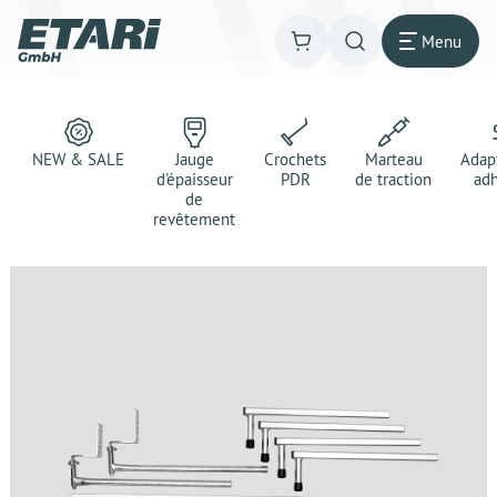
Menu
NEW & SALE
Jauge
Crochets
Marteau
Adap
d'épaisseur
PDR
de traction
adh
de
revêtement