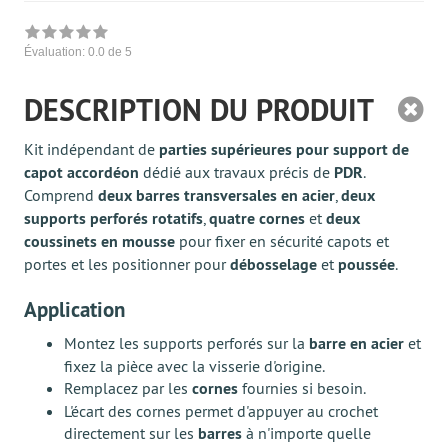
Évaluation:
0.0
de 5
DESCRIPTION DU PRODUIT
Kit indépendant de
parties supérieures pour support de
capot accordéon
dédié aux travaux précis de
PDR
.
Comprend
deux barres transversales en acier
,
deux
supports perforés rotatifs
,
quatre cornes
et
deux
coussinets en mousse
pour fixer en sécurité capots et
portes et les positionner pour
débosselage
et
poussée
.
Application
Montez les supports perforés sur la
barre en acier
et
fixez la pièce avec la visserie d'origine.
Remplacez par les
cornes
fournies si besoin.
L'écart des cornes permet d'appuyer au crochet
directement sur les
barres
à n'importe quelle