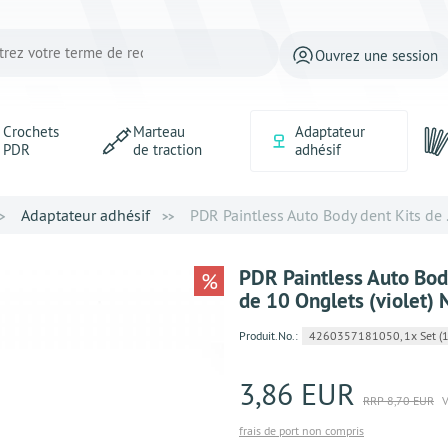
Ouvrez une session
Crochets
Marteau
Adaptateur
PDR
de traction
adhésif
Adaptateur adhésif
PDR Paintless Auto Body dent Kits de .
PDR Paintless Auto Body
%
de 10 Onglets (violet) 
Produit.No.:
4260357181050, 1x Set (10)
3,86 EUR
RRP 8,70 EUR
V
frais de port non compris