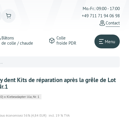
Mo.-Fr.: 09:00 - 17:00
+49 711 71 94 06 98
Сontact
Bâtons
Colle
Menu
de colle / chaude
froide PDR
..
 dent Kits de réparation après la grêle de Lot
Nr.1
 x Klebeadapter lila, Nr. 1
ous économisez 56% (4,84 EUR)
incl. 19 % TVA