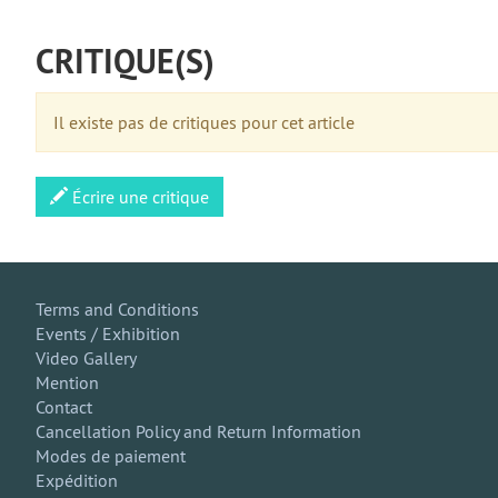
CRITIQUE(S)
Il existe pas de critiques pour cet article
Écrire une critique
Terms and Conditions
Events / Exhibition
Video Gallery
Mention
Contact
Cancellation Policy and Return Information
Modes de paiement
Expédition