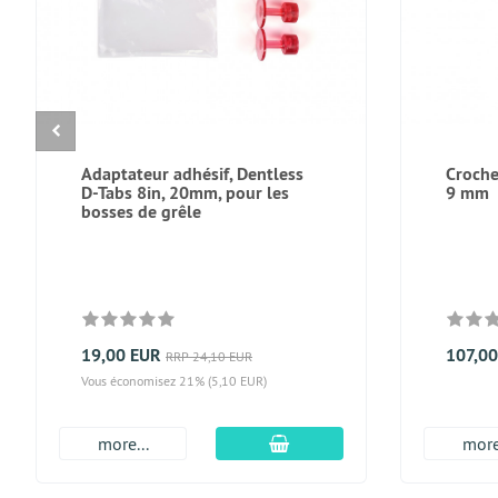
Adaptateur adhésif, Dentless
Croche
D-Tabs 8in, 20mm, pour les
9 mm
bosses de grêle
19,00 EUR
107,0
RRP 24,10 EUR
Vous économisez 21% (5,10 EUR)
Ajouter au panier
more...
more