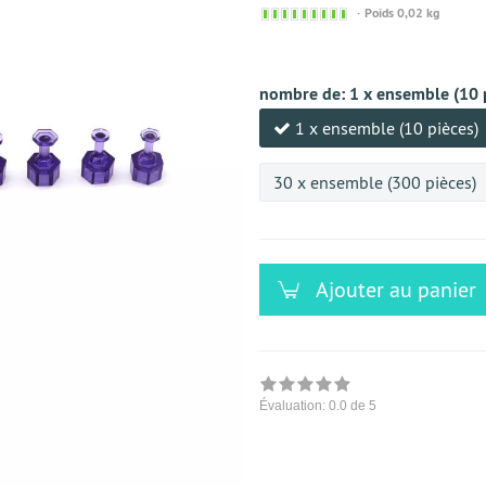
Sofort
Poids 0,02 kg
versandfähig,
ausreichende
Stückzahl
nombre de:
1 x ensemble (10 
1 x ensemble (10 pièces)
30 x ensemble (300 pièces)
Ajouter au panier
Évaluation:
0.0
de 5