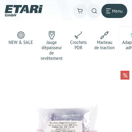
Menu
NEW & SALE
Jauge
Crochets
Marteau
Adap
d'épaisseur
PDR
de traction
adh
de
revêtement
%