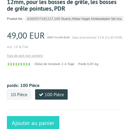
12mm, pour les bosses de grêle, les bosses
de grêle pointues, PDR
Produit.No.:
4260357181227, 100 Stueck, Midiar Hagel Klebeadapter Set lila
49,00 EUR
RRP 71,40 EUR
Vous économisez 31% (22,40 EUR)
incl. 19 % TVA
frais de port non compris
Sofort
Délai de livraison 2-4 Tage
Poids 0,05 kg
versandfähig,
ausreichende
Stückzahl
poids:
100 Pièce
10 Pièce
100 Pièce
Ajouter au panier