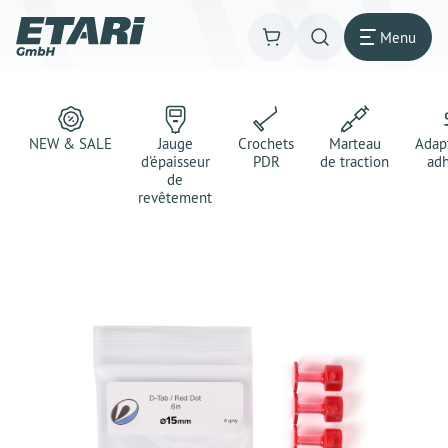
Menu
NEW & SALE
Jauge
Crochets
Marteau
Adap
d'épaisseur
PDR
de traction
adh
de
revêtement