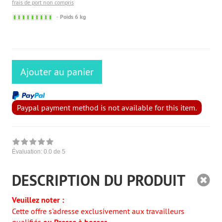
frais de port non compris
Sofort versandfähig, ausreichende Stückzahl
Poids 6 kg
Ajouter au panier
Paypal payment method is not available for this item.
Évaluation:
0.0
de 5
DESCRIPTION DU PRODUIT
Veuillez noter :
Cette offre s'adresse exclusivement aux travailleurs
qualifiés