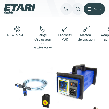
Menu
NEW & SALE
Jauge
Crochets
Marteau
Adap
d'épaisseur
PDR
de traction
adh
de
revêtement