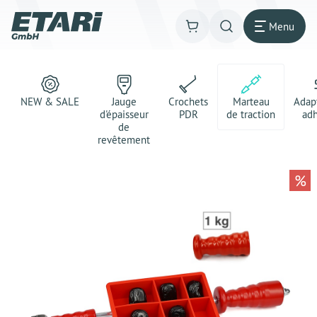
Menu
NEW & SALE
Jauge
Crochets
Marteau
Adap
d'épaisseur
PDR
de traction
adh
de
revêtement
%