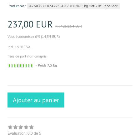
Produit.No.:
4260357182422: LARGE+LONG+1kg HotGlue PapaBaer
237,00 EUR
RRP 251,54 EUR
Vous économisez 6% (14,54 EUR)
incl. 19 % TVA
frais de port non compris
Sofort
Poids 7,5 kg
versandfähig,
ausreichende
Stückzahl
Ajouter au panier
Évaluation:
0.0
de 5