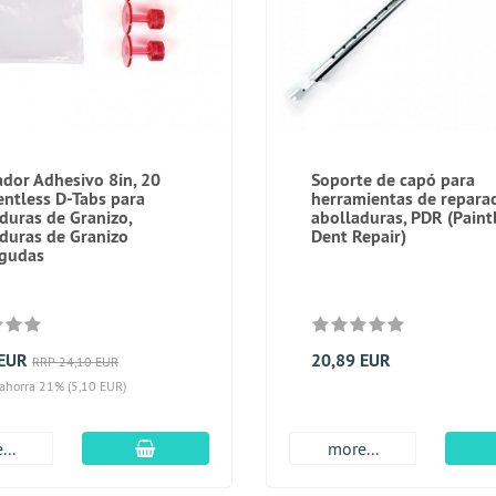
dor Adhesivo 8in, 20
Soporte de capó para
ntless D-Tabs para
herramientas de repara
duras de Granizo,
abolladuras, PDR (Paint
duras de Granizo
Dent Repair)
agudas
 EUR
20,89 EUR
RRP 24,10 EUR
 ahorra 21% (5,10 EUR)
En el carro de compras
...
more...