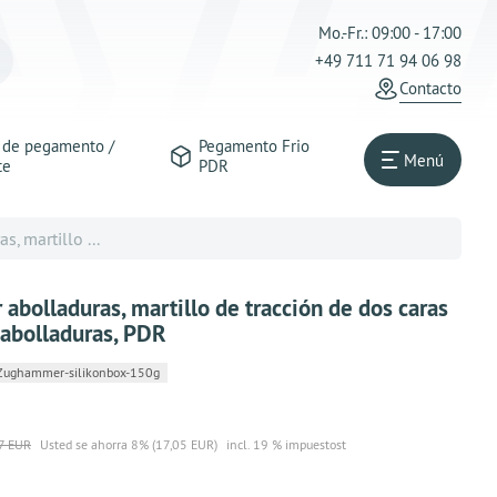
Mo.-Fr.: 09:00 - 17:00
+49 711 71 94 06 98
Contacto
s de pegamento /
Pegamento Frio
Menú
te
PDR
, martillo ...
 abolladuras, martillo de tracción de dos caras
abolladuras, PDR
Zughammer-silikonbox-150g
7 EUR
Usted se ahorra 8% (17,05 EUR)
incl. 19 % impuestost