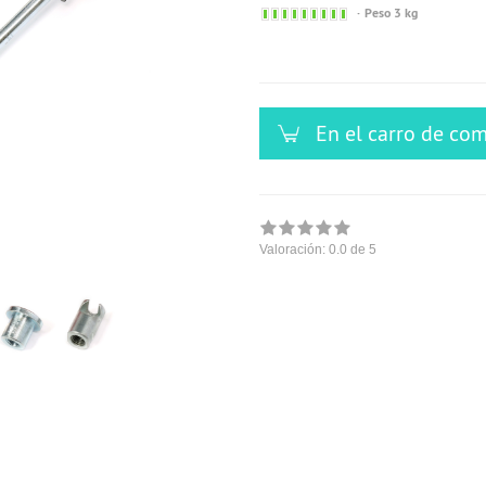
Sofort
Peso 3 kg
versandfähig,
ausreichende
Stückzahl
En el carro de co
Valoración:
0.0
de 5