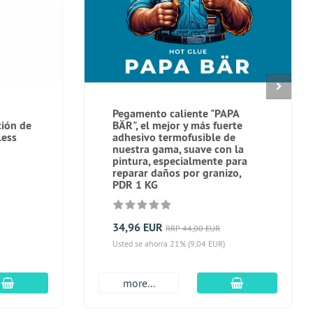
Pegamento caliente "PAPA
ción de
BÄR", el mejor y más fuerte
less
adhesivo termofusible de
nuestra gama, suave con la
pintura, especialmente para
reparar daños por granizo,
PDR 1 KG
34,96 EUR
RRP 44,00 EUR
Usted se ahorra 21% (9,04 EUR)
En el carro de compras
En el carro de
more...