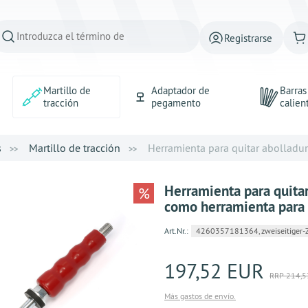
Registrarse
Martillo de
Adaptador de
Barra
tracción
pegamento
calien
s
Martillo de tracción
Herramienta para quitar abolladuras
Herramienta para quitar
%
como herramienta para 
Art.Nr.:
4260357181364, zweiseitiger-
197,52 EUR
RRP 214,5
Más gastos de envío.