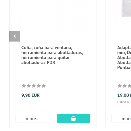
Cuña, cuña para ventana,
Adapta
herramienta para abolladuras,
mm, De
herramienta para quitar
Abolla
abolladuras PDR
Abolla
Punti
9,90 EUR
19,00
Usted se
En el carro de compras
more...
more