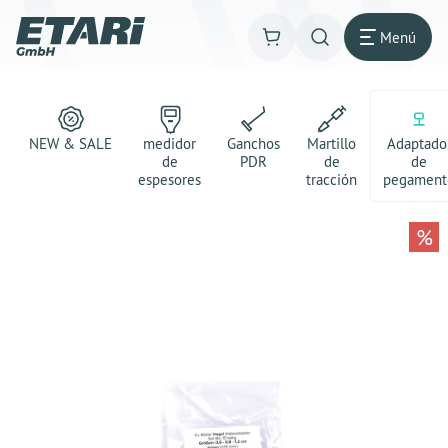
Menú
NEW & SALE
medidor
Ganchos
Martillo
Adaptado
de
PDR
de
de
espesores
tracción
pegament
%