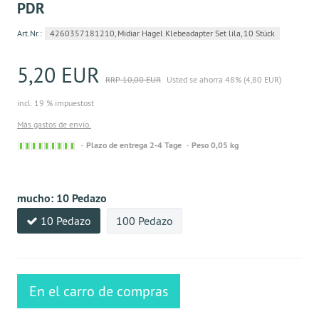
PDR
Art.Nr.:
4260357181210, Midiar Hagel Klebeadapter Set lila, 10 Stück
5,20 EUR
RRP 10,00 EUR
Usted se ahorra 48% (4,80 EUR)
incl. 19 % impuestost
Más gastos de envío.
Sofort
Plazo de entrega 2-4 Tage
Peso 0,05 kg
versandfähig,
ausreichende
Stückzahl
mucho:
10 Pedazo
10 Pedazo
100 Pedazo
En el carro de compras