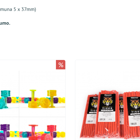
Simuna 5 x 37mm)
sumo.
%