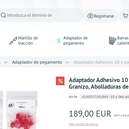
Registrarse
Martillo de
Adaptador de
Barra
tracción
pegamento
calien
s
Adaptador de pegamento
Adaptador Adhesivo 10 x jueg
Adaptador Adhesivo 10 
%
Granizo, Abolladuras d
Art.Nr.:
4260357181869 - 10 x Sets, all
189,00 EUR
RRP 241,
Más gastos de envío.