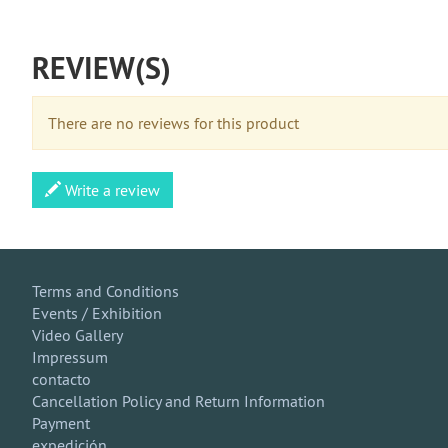
REVIEW(S)
There are no reviews for this product
Write a review
Terms and Conditions
Events / Exhibition
Video Gallery
Impressum
contacto
Cancellation Policy and Return Information
Payment
expedición