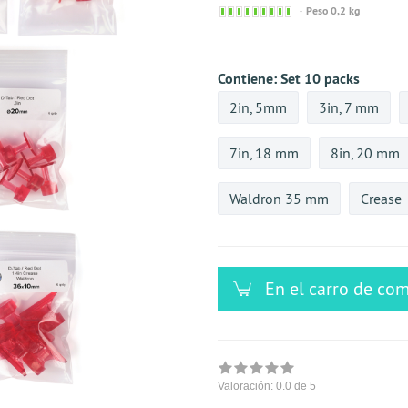
Sofort
Peso 0,2 kg
versandfähig,
ausreichende
Stückzahl
Contiene:
Set 10 packs
2in, 5mm
3in, 7 mm
7in, 18 mm
8in, 20 mm
Waldron 35 mm
Crease
En el carro de co
Valoración:
0.0
de 5