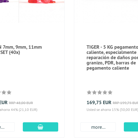
N 7mm, 9mm, 11mm
TIGER - 5 KG pegament
SET (40x)
caliente, especialmente
reparación de daños po
granizo, PDR, barras de
pegamento caliente
 EUR
169,75 EUR
RRP 48,00 EUR
RRP 199,75 EU
 ahorra 44% (21,10 EUR)
Usted se ahorra 15% (30,00 EUR
En el carro de compras
...
more...