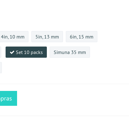
4in, 10 mm
5in, 13 mm
6in, 15 mm
Set 10 packs
Simuna 35 mm
mpras