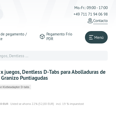
Mo.-Fr.: 09:00 - 17:00
+49 711 71 94 06 98
Contacto
s de pegamento /
Pegamento Frio
Menú
te
PDR
os, Dentless ...
x juegos, Dentless D-Tabs para Abolladuras de
e Granizo Puntiagudas
e Klebeadapter D-tabs
00 EUR
Usted se ahorra 22% (52,00 EUR)
incl. 19 % impuestost