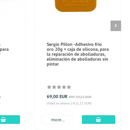
o
Sergio Pillon -Adhesivo frío
 para
oro 20g + caja de silicona, para
r
la reparación de abolladuras,
eliminación de abolladuras sin
pintar
69,00 EUR
R
RRP 70,21 EUR
)
Usted se ahorra 2% (1,21 EUR)
En el carro de compras
En el carro de
more...