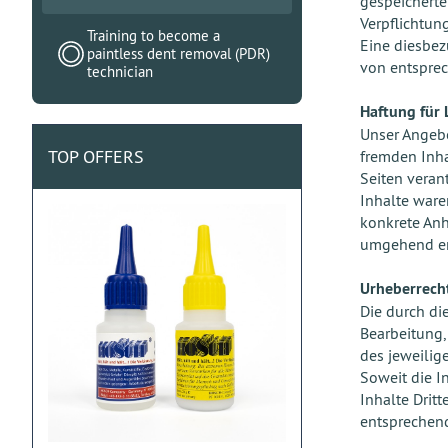
gespeicherte
Verpflichtun
Training to become a
Eine diesbez
paintless dent removal (PDR)
von entsprec
technician
Haftung für 
Unser Angebo
TOP OFFERS
fremden Inha
Seiten veran
Inhalte ware
konkrete Anh
umgehend en
Urheberrech
Die durch di
Bearbeitung,
des jeweilig
Soweit die I
Inhalte Drit
entsprechend