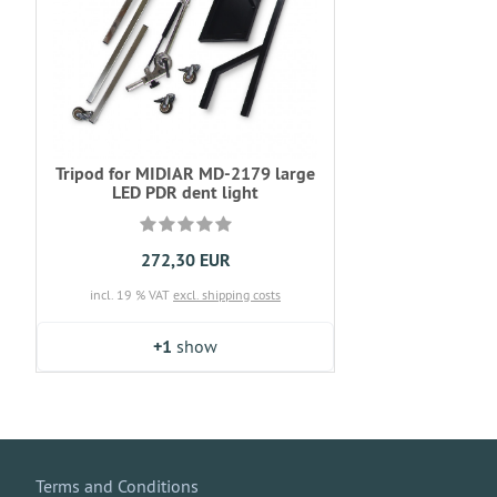
Tripod for MIDIAR MD-2179 large
LED PDR dent light
272,30 EUR
incl. 19 % VAT
excl. shipping costs
+1
show
Terms and Conditions