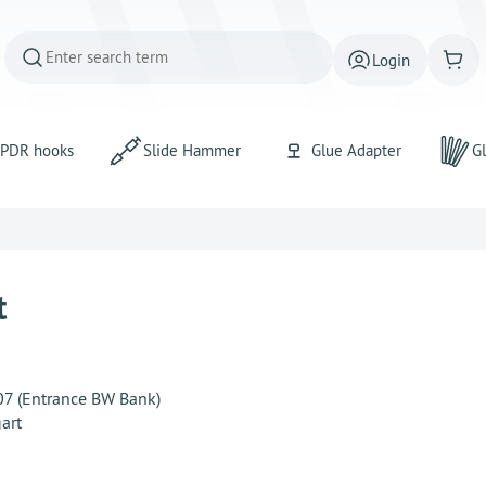
Login
PDR hooks
Slide Hammer
Glue Adapter
Gl
t
207 (Entrance BW Bank)
art