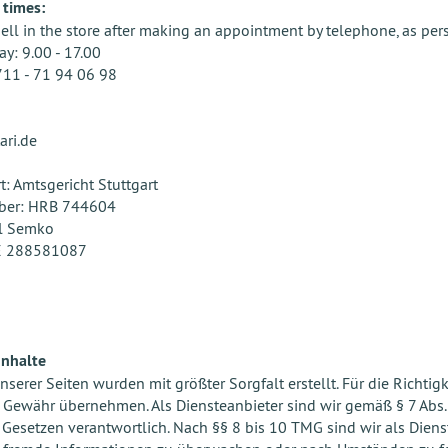
 times:
sell in the store after making an appointment by telephone, as per
y: 9.00 - 17.00
 711 - 71 94 06 98
ri.de
t: Amtsgericht Stuttgart
ber: HRB 744604
l Semko
DE 288581087
Inhalte
nserer Seiten wurden mit größter Sorgfalt erstellt. Für die Richtig
 Gewähr übernehmen. Als Diensteanbieter sind wir gemäß § 7 Abs.
Gesetzen verantwortlich. Nach §§ 8 bis 10 TMG sind wir als Dienste