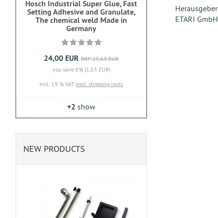
Hosch Industrial Super Glue, Fast
Herausgeber 
Setting Adhesive and Granulate,
ETARI GmbH
The chemical weld Made in
Germany
24,00 EUR
RRP 25,63 EUR
you save 6% (1,63 EUR)
incl. 19 % VAT
excl. shipping costs
+2
show
NEW PRODUCTS