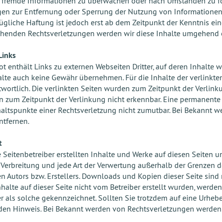
 fremde Informationen zu überwachen oder nach Umständen zu fors
gen zur Entfernung oder Sperrung der Nutzung von Informationen
ügliche Haftung ist jedoch erst ab dem Zeitpunkt der Kenntnis ei
henden Rechtsverletzungen werden wir diese Inhalte umgehend 
Links
t enthält Links zu externen Webseiten Dritter, auf deren Inhalte w
lte auch keine Gewähr übernehmen. Für die Inhalte der verlinkten S
twortlich. Die verlinkten Seiten wurden zum Zeitpunkt der Verlin
n zum Zeitpunkt der Verlinkung nicht erkennbar. Eine permanente i
altspunkte einer Rechtsverletzung nicht zumutbar. Bei Bekannt w
tfernen.
t
e Seitenbetreiber erstellten Inhalte und Werke auf diesen Seiten u
 Verbreitung und jede Art der Verwertung außerhalb der Grenzen 
en Autors bzw. Erstellers. Downloads und Kopien dieser Seite sind 
nhalte auf dieser Seite nicht vom Betreiber erstellt wurden, werde
ter als solche gekennzeichnet. Sollten Sie trotzdem auf eine Urhe
en Hinweis. Bei Bekannt werden von Rechtsverletzungen werden 