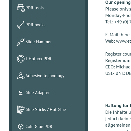
Our opening
PDR tools
Please only 
Monday-Frida
Tel.: +49 (0)
PDR hooks
E-Mail:
here
Web: www.eta
Slide Hammer
Register cour
T Hotbox PDR
Registernum
CEO: Michae
USt.-IdNr.: 
Adhesive technology
Glue Adapter
Haftung für 
Glue Sticks / Hot Glue
Die Inhalte u
jedoch keine
allgemeinen 
Cold Glue PDR