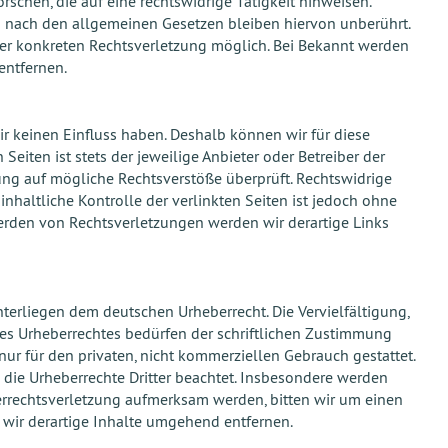
chen, die auf eine rechtswidrige Tätigkeit hinweisen.
 nach den allgemeinen Gesetzen bleiben hiervon unberührt.
ner konkreten Rechtsverletzung möglich. Bei Bekannt werden
entfernen.
ir keinen Einfluss haben. Deshalb können wir für diese
eiten ist stets der jeweilige Anbieter oder Betreiber der
kung auf mögliche Rechtsverstöße überprüft. Rechtswidrige
nhaltliche Kontrolle der verlinkten Seiten ist jedoch ohne
erden von Rechtsverletzungen werden wir derartige Links
nterliegen dem deutschen Urheberrecht. Die Vervielfältigung,
des Urheberrechtes bedürfen der schriftlichen Zustimmung
nur für den privaten, nicht kommerziellen Gebrauch gestattet.
n die Urheberrechte Dritter beachtet. Insbesondere werden
berrechtsverletzung aufmerksam werden, bitten wir um einen
wir derartige Inhalte umgehend entfernen.