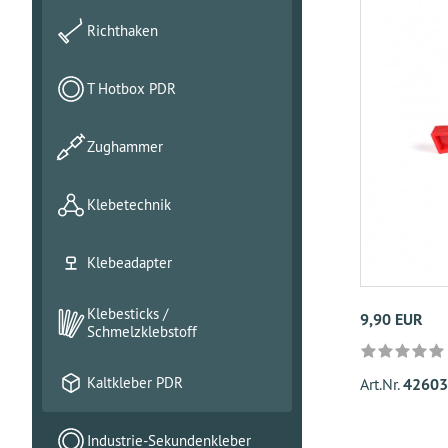
Richthaken
T Hotbox PDR
Zughammer
Klebetechnik
Klebeadapter
Klebesticks /
9,90 EUR
Schmelzklebstoff
Kaltkleber PDR
Art.Nr.
42603
Industrie-Sekundenkleber