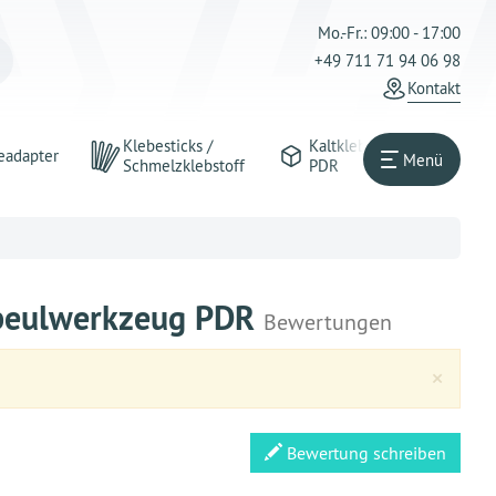
Mo.-Fr.: 09:00 - 17:00
+49 711 71 94 06 98
Kontakt
Klebesticks /
Kaltkleber
eadapter
Menü
Schmelzklebstoff
PDR
usbeulwerkzeug PDR
Bewertungen
Clos
×
Bewertung schreiben