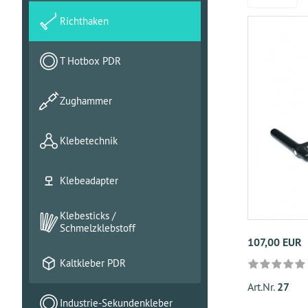
Richthaken
T Hotbox PDR
Zughammer
Klebetechnik
Klebeadapter
Klebesticks /
Schmelzklebstoff
107,00 EUR
Kaltkleber PDR
Art.Nr.
27
Industrie-Sekundenkleber