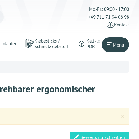
Mo.-Fr.: 09:00 - 17:00
+49 711 71 94 06 98
Kontakt
Klebesticks /
Kaltkleber
eadapter
Menü
Schmelzklebstoff
PDR
drehbarer ergonomischer
Clos
×
Bewertung schreiben