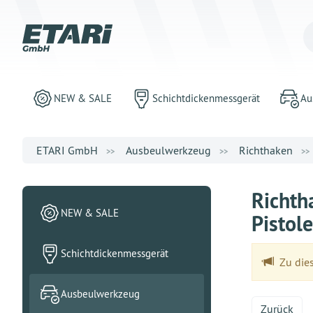
NEW & SALE
Schichtdickenmessgerät
Au
ETARI GmbH
Ausbeulwerkzeug
Richthaken
Richth
NEW & SALE
Pistol
Schichtdickenmessgerät
Zu dies
Ausbeulwerkzeug
Zurück