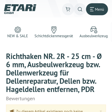
Menü
NEW & SALE
Schichtdickenmessgerät
Ausbeulwerkzeug
Richthaken NR. 2R - 25 cm - Ø
6 mm, Ausbeulwerkzeug bzw.
Dellenwerkzeug für
Dellenreparatur, Dellen bzw.
Hageldellen entfernen, PDR
Bewertungen
Clo
×
Zu diesem Artikel existieren noch keine