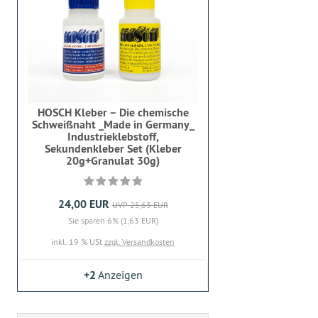
HOSCH Kleber – Die chemische
Schweißnaht _Made in Germany_
Industrieklebstoff,
Sekundenkleber Set (Kleber
20g+Granulat 30g)
24,00 EUR
UVP 25,63 EUR
Sie sparen 6% (1,63 EUR)
inkl. 19 % USt
zzgl. Versandkosten
+2
Anzeigen