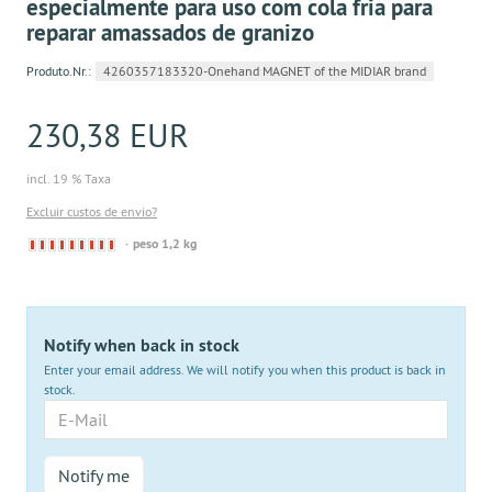
especialmente para uso com cola fria para
reparar amassados de granizo
Produto.Nr.:
4260357183320-Onehand MAGNET of the MIDIAR brand
230,38 EUR
incl. 19 % Taxa
Excluir custos de envio?
Derzeit
peso 1,2 kg
nicht
lieferbar
Notify when back in stock
Enter your email address. We will notify you when this product is back in
stock.
E-
Mail
Notify me