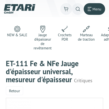
Menu
NEW & SALE
Jauge
Crochets
Marteau
Adap
d'épaisseur
PDR
de traction
adh
de
revêtement
ET-111 Fe & NFe Jauge
d'épaisseur universal,
mesureur d'épaisseur
Critiques
Retour