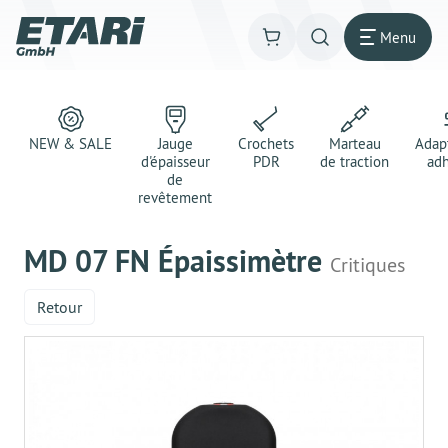
Menu
NEW & SALE
Jauge
Crochets
Marteau
Adap
d'épaisseur
PDR
de traction
adh
de
revêtement
MD 07 FN Épaissimètre
Critiques
Retour