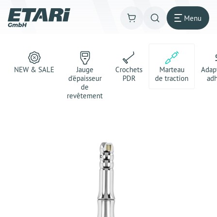
Menu
NEW & SALE
Jauge
Crochets
Marteau
Adap
d'épaisseur
PDR
de traction
adh
de
revêtement