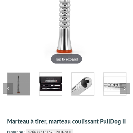
Tap to expand
Marteau à tirer, marteau coulissant PullDog II
Produit.No.:
4260357181371 PullDog II