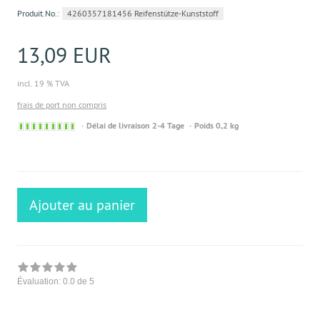
Produit.No.:
4260357181456 Reifenstütze-Kunststoff
13,09 EUR
incl. 19 % TVA
frais de port non compris
Sofort
Délai de livraison 2-4 Tage
Poids 0,2 kg
versandfähig,
ausreichende
Stückzahl
Ajouter au panier
Évaluation:
0.0
de 5