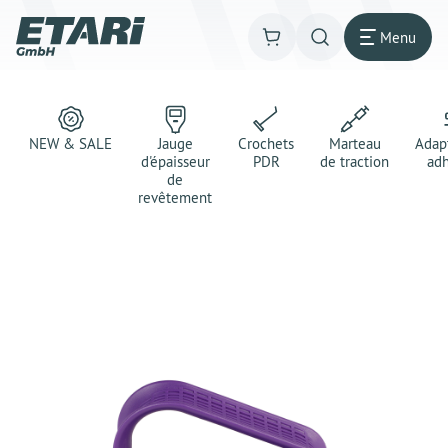
Menu
NEW & SALE
Jauge
Crochets
Marteau
Adap
d'épaisseur
PDR
de traction
adh
de
revêtement