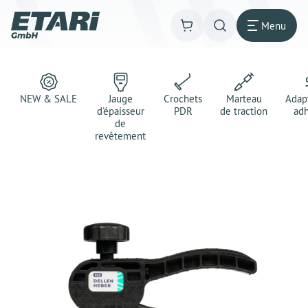
Menu
NEW & SALE
Jauge
Crochets
Marteau
Adap
d'épaisseur
PDR
de traction
adh
de
revêtement