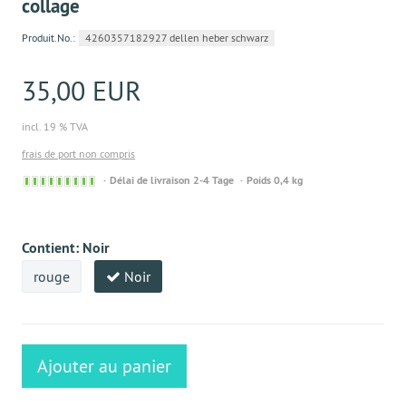
collage
Produit.No.:
4260357182927 dellen heber schwarz
35,00 EUR
incl. 19 % TVA
frais de port non compris
Sofort
Délai de livraison 2-4 Tage
Poids 0,4 kg
versandfähig,
ausreichende
Stückzahl
Contient:
Noir
rouge
Noir
Ajouter au panier