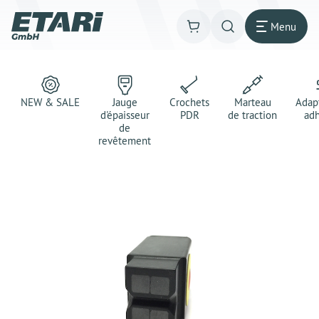
Menu
NEW & SALE
Jauge
Crochets
Marteau
Adap
d'épaisseur
PDR
de traction
adh
de
revêtement