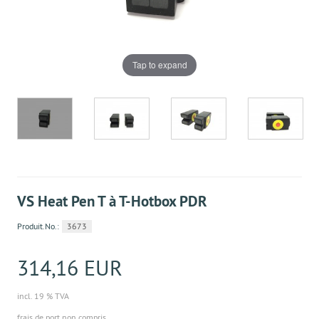
Tap to expand
VS Heat Pen T à T-Hotbox PDR
Produit.No.:
3673
314,16 EUR
incl. 19 % TVA
frais de port non compris