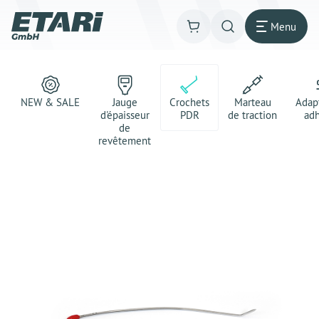
Menu
NEW & SALE
Jauge
Crochets
Marteau
Adap
d'épaisseur
PDR
de traction
adh
de
revêtement