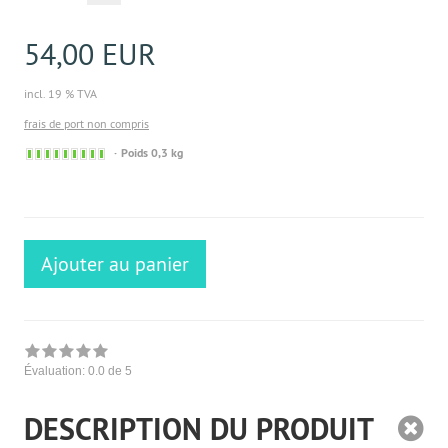
54,00 EUR
incl. 19 % TVA
frais de port non compris
Sofort
Poids 0,3 kg
versandfähig,
ausreichende
Stückzahl
Ajouter au panier
Évaluation:
0.0
de 5
DESCRIPTION DU PRODUIT