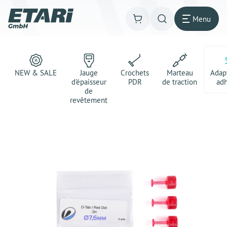
Menu
NEW & SALE
Jauge
Crochets
Marteau
Adap
d'épaisseur
PDR
de traction
adh
de
revêtement