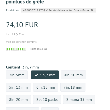
pointues de grêle
Produit.No.:
4260357181739 -1Set 6xklebeadapter D-tabs-7mm .3in
24,10 EUR
incl. 19 % TVA
frais de port non compris
Sofort
Poids 0,04 kg
versandfähig,
ausreichende
Stückzahl
Contient:
3in, 7 mm
2in, 5mm
3in, 7 mm
4in, 10 mm
5in, 13 mm
6in, 15 mm
7in, 18 mm
8in, 20 mm
Set 10 packs
Simuna 35 mm