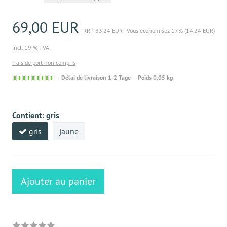
69,00 EUR
RRP 83,24 EUR
Vous économisez 17% (14,24 EUR)
incl. 19 % TVA
frais de port non compris
Sofort
Délai de livraison 1-2 Tage
Poids 0,05 kg
versandfähig,
ausreichende
Stückzahl
Contient:
gris
gris
jaune
Ajouter au panier