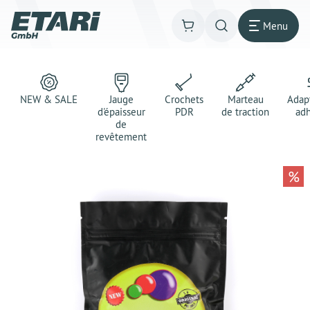
Menu
NEW & SALE
Jauge
Crochets
Marteau
Adap
d'épaisseur
PDR
de traction
adh
de
revêtement
%