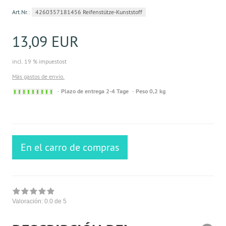
Art.Nr.:
4260357181456 Reifenstütze-Kunststoff
13,09 EUR
incl. 19 % impuestost
Más gastos de envío.
Sofort
Plazo de entrega 2-4 Tage
Peso 0,2 kg
versandfähig,
ausreichende
Stückzahl
En el carro de compras
Valoración:
0.0
de 5