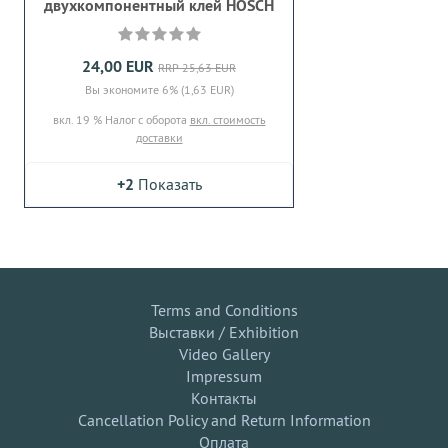
двухкомпонентный клей HOSCH
24,00 EUR
RRP 25,63 EUR
Вы экономите 6% (1,63 EUR)
вкл. 19 % Налог с оборота
вкл. стоимость
доставки
+2
Показать
Terms and Conditions
Выставки / Exhibition
Video Gallery
Impressum
Контакты
Cancellation Policy and Return Information
Оплата