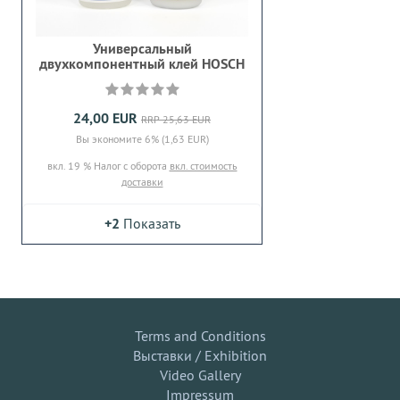
Универсальный
двухкомпонентный клей HOSCH
24,00 EUR
RRP 25,63 EUR
Вы экономите 6% (1,63 EUR)
вкл. 19 % Налог с оборота
вкл. стоимость
доставки
+2
Показать
Terms and Conditions
Выставки / Exhibition
Video Gallery
Impressum