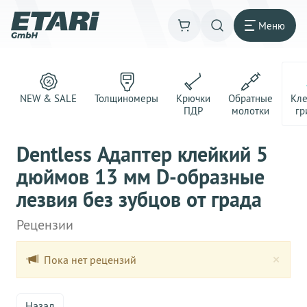
Меню
NEW & SALE
Толщиномеры
Крючки
Обратные
Кл
ПДР
молотки
гр
Dentless Адаптер клейкий 5
дюймов 13 мм D-образные
лезвия без зубцов от града
Рецензии
Clo
×
Пока нет рецензий
Назад