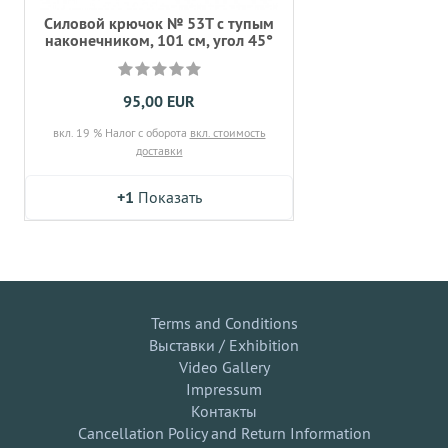
Силовой крючок № 53T с тупым
наконечником, 101 см, угол 45°
95,00 EUR
вкл. 19 % Налог с оборота
вкл. стоимость
доставки
+1
Показать
Terms and Conditions
Выставки / Exhibition
Video Gallery
Impressum
Контакты
Cancellation Policy and Return Information