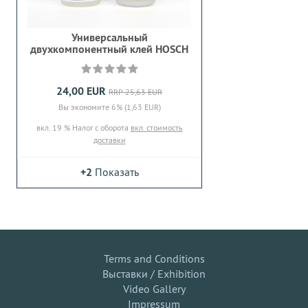
Универсальный
двухкомпонентный клей HOSCH
24,00 EUR
RRP 25,63 EUR
Вы экономите 6% (1,63 EUR)
вкл. 19 % Налог с оборота
вкл. стоимость
доставки
+2
Показать
Terms and Conditions
Выставки / Exhibition
Video Gallery
Impressum