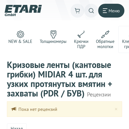
Меню
NEW & SALE
Толщиномеры
Крючки
Обратные
Кл
ПДР
молотки
гр
Кризовые ленты (кантовые
грибки) MIDIAR 4 шт. для
узких протянутых вмятин +
захваты (PDR / БУВ)
Рецензии
Clo
×
Пока нет рецензий
Назад