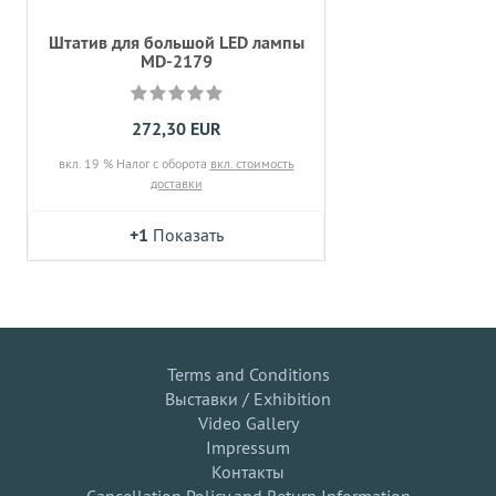
Штатив для большой LED лампы
MD-2179
272,30 EUR
вкл. 19 % Налог с оборота
вкл. стоимость
доставки
+1
Показать
Terms and Conditions
Выставки / Exhibition
Video Gallery
Impressum
Контакты
Cancellation Policy and Return Information