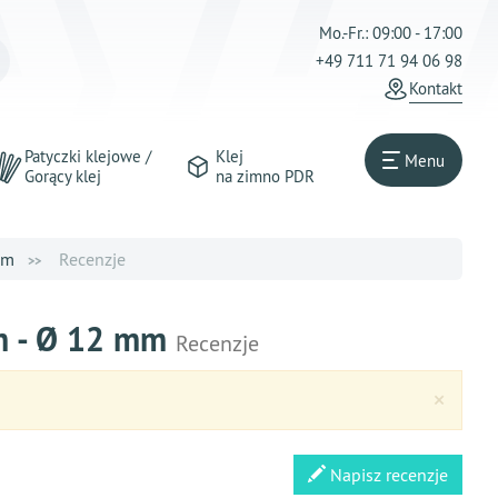
Mo.-Fr.: 09:00 - 17:00
+49 711 71 94 06 98
Kontakt
Patyczki klejowe /
Klej
Menu
Gorący klej
na zimno PDR
mm
Recenzje
cm - Ø 12 mm
Recenzje
Clos
×
Napisz recenzje