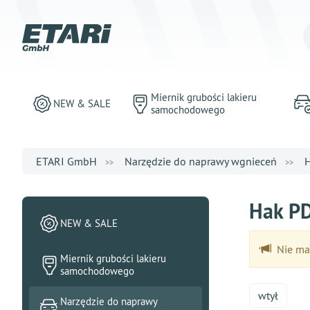
Miernik grubości lakieru
NEW & SALE
samochodowego
ETARI GmbH
Narzędzie do naprawy wgnieceń
H
Hak PD
NEW & SALE
Nie ma 
Miernik grubości lakieru
samochodowego
wtył
Narzędzie do naprawy