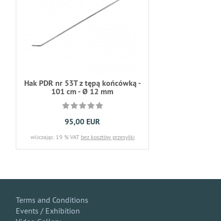
Hak PDR nr 53T z tępą końcówką -
101 cm - Ø 12 mm
95,00 EUR
wliczając. 19 % VAT
bez kosztów przesyłki
Terms and Conditions
Events / Exhibition