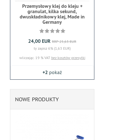
Przemysłowy klej do kleju +
granulat, kilka sekund,
dwuskładnikowy klej, Made in
Germany
24,00 EUR
RRP 25,63 EUR
ty zapisz 6% (1,63 EUR)
wliczając. 19 % VAT
bez kosztów przesyłki
+2
pokaż
NOWE PRODUKTY