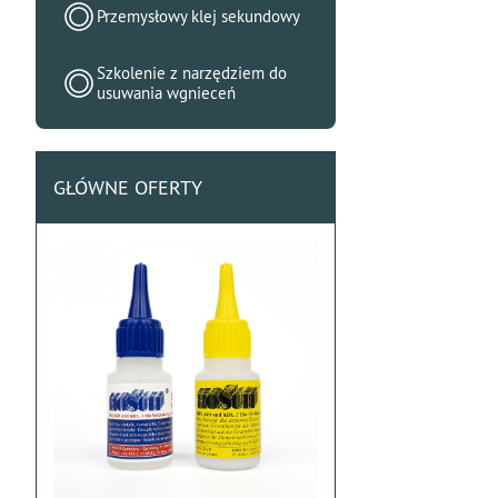
Przemysłowy klej sekundowy
Szkolenie z narzędziem do
usuwania wgnieceń
GŁÓWNE OFERTY