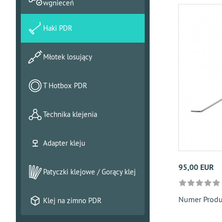
wgnieceń
Haki PDR
Młotek losujący
T Hotbox PDR
Technika klejenia
Adapter kleju
95,00 EUR
Patyczki klejowe / Gorący klej
Numer Prod
Klej na zimno PDR