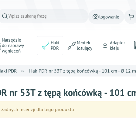
logowanie
Narzędzie
Haki
Młotek
Adapter
do naprawy
PDR
losujący
kleju
wgnieceń
aki PDR
Hak PDR nr 53T z tępą końcówką - 101 cm - Ø 12 
R nr 53T z tępą końcówką - 101 
żadnych recenzji dla tego produktu