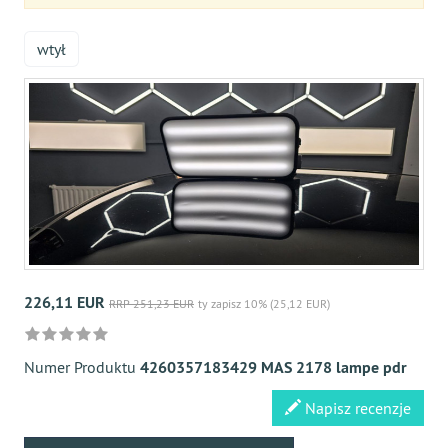
wtył
226,11 EUR
RRP 251,23 EUR
ty zapisz 10% (25,12 EUR)
Numer Produktu
4260357183429 MAS 2178 lampe pdr
Napisz recenzje