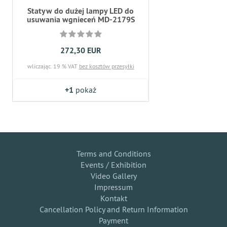
Statyw do dużej lampy LED do
usuwania wgnieceń MD-2179S
272,30 EUR
wliczając. 19 % VAT
bez kosztów przesyłki
+1
pokaż
Terms and Conditions
Events / Exhibition
Video Gallery
Impressum
Kontakt
Cancellation Policy and Return Information
Payment