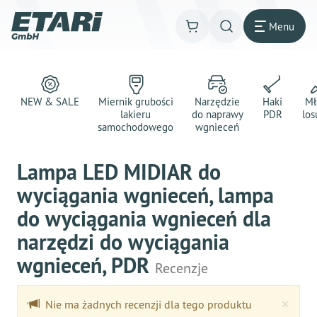
Menu
NEW & SALE
Miernik grubości
Narzędzie
Haki
Mł
lakieru
do naprawy
PDR
los
samochodowego
wgnieceń
Lampa LED MIDIAR do
wyciągania wgnieceń, lampa
do wyciągania wgnieceń dla
narzędzi do wyciągania
wgnieceń, PDR
Recenzje
Clo
×
Nie ma żadnych recenzji dla tego produktu