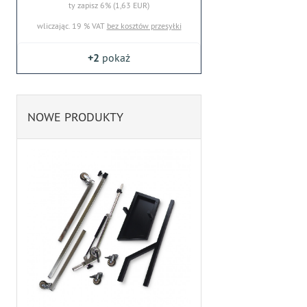
ty zapisz 6% (1,63 EUR)
wliczając. 19 % VAT
bez kosztów przesyłki
+2
pokaż
NOWE PRODUKTY