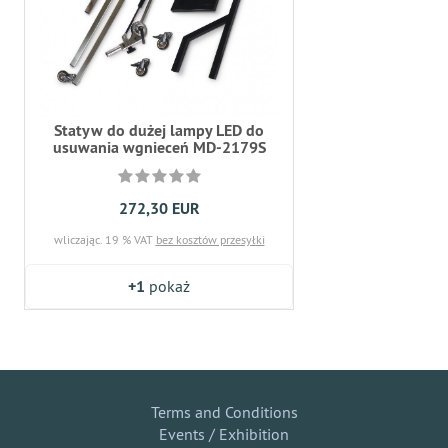
Statyw do dużej lampy LED do
usuwania wgnieceń MD-2179S
272,30 EUR
wliczając. 19 % VAT
bez kosztów przesyłki
+1
pokaż
Terms and Conditions
Events / Exhibition