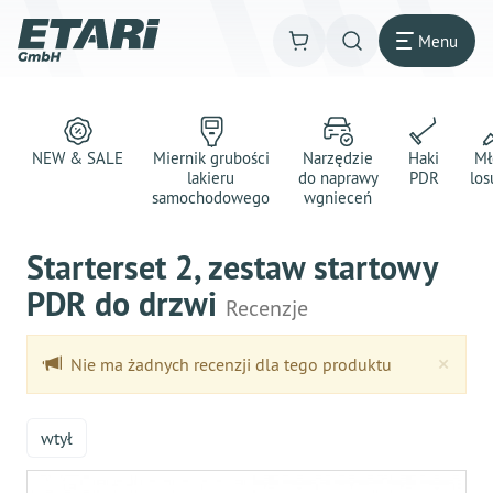
Menu
NEW & SALE
Miernik grubości
Narzędzie
Haki
Mł
lakieru
do naprawy
PDR
los
samochodowego
wgnieceń
Starterset 2, zestaw startowy
PDR do drzwi
Recenzje
Clo
×
Nie ma żadnych recenzji dla tego produktu
wtył