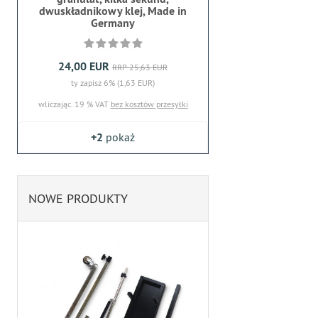
dwuskładnikowy klej, Made in
Germany
24,00 EUR
RRP 25,63 EUR
ty zapisz 6% (1,63 EUR)
wliczając. 19 % VAT
bez kosztów przesyłki
+2
pokaż
NOWE PRODUKTY