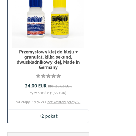
Przemysłowy klej do kleju +
granulat, kilka sekund,
dwuskładnikowy klej, Made in
Germany
24,00 EUR
RRP 25,63 EUR
ty zapisz 6% (1,63 EUR)
wliczając. 19 % VAT
bez kosztów przesyłki
+2
pokaż