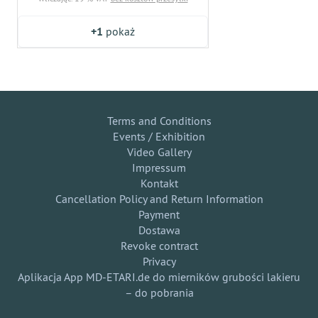
+1
pokaż
Terms and Conditions
Events / Exhibition
Video Gallery
Impressum
Kontakt
Cancellation Policy and Return Information
Payment
Dostawa
Revoke contract
Privacy
Aplikacja App MD-ETARI.de do mierników grubości lakieru
– do pobrania