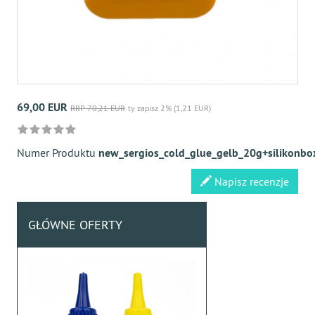
69,00 EUR
RRP 70,21 EUR
ty zapisz 2% (1,21 EUR)
Numer Produktu
new_sergios_cold_glue_gelb_20g+silikonbo
Napisz recenzje
GŁÓWNE OFERTY