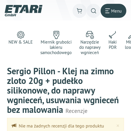
Menu
NEW & SALE
Miernik grubości
Narzędzie
Haki
Mł
lakieru
do naprawy
PDR
los
samochodowego
wgnieceń
Sergio Pillon - Klej na zimno
zloto 20g + pudełko
silikonowe, do naprawy
wgnieceń, usuwania wgnieceń
bez malowania
Recenzje
Clo
×
Nie ma żadnych recenzji dla tego produktu