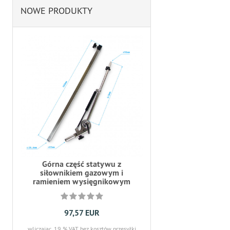
NOWE PRODUKTY
Górna część statywu z
siłownikiem gazowym i
ramieniem wysięgnikowym
97,57 EUR
wliczając. 19 % VAT
bez kosztów przesyłki