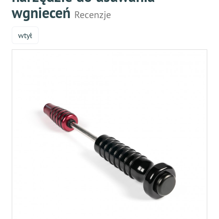
wgnieceń
Recenzje
wtył