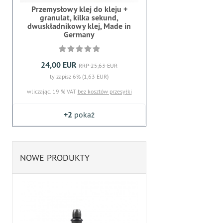
Przemysłowy klej do kleju +
granulat, kilka sekund,
dwuskładnikowy klej, Made in
Germany
24,00 EUR
RRP 25,63 EUR
ty zapisz 6% (1,63 EUR)
wliczając. 19 % VAT
bez kosztów przesyłki
+2
pokaż
NOWE PRODUKTY