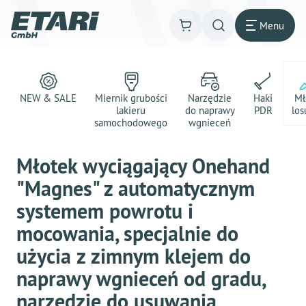
Menu
NEW & SALE
Miernik grubości
Narzędzie
Haki
Mł
lakieru
do naprawy
PDR
los
samochodowego
wgnieceń
Młotek wyciągający Onehand
"Magnes" z automatycznym
systemem powrotu i
mocowania, specjalnie do
użycia z zimnym klejem do
naprawy wgnieceń od gradu,
narzędzie do usuwania