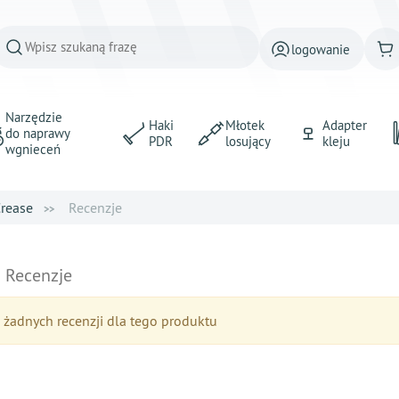
logowanie
Narzędzie
Haki
Młotek
Adapter
do naprawy
PDR
losujący
kleju
wgnieceń
rease
Recenzje
e
Recenzje
żadnych recenzji dla tego produktu