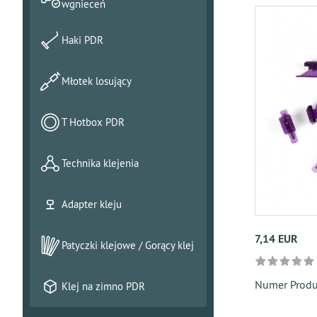
wgnieceń
Haki PDR
Młotek losujący
T Hotbox PDR
Technika klejenia
Adapter kleju
7,14 EUR
Patyczki klejowe / Gorący klej
Numer Prod
Klej na zimno PDR