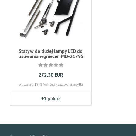
Statyw do dużej lampy LED do
usuwania wgnieceń MD-2179S
272,30 EUR
wliczając. 19 % VAT
bez kosztów przesyłki
+1
pokaż