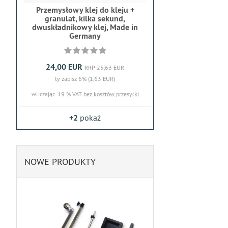
Przemysłowy klej do kleju +
granulat, kilka sekund,
dwuskładnikowy klej, Made in
Germany
24,00 EUR
RRP 25,63 EUR
ty zapisz 6% (1,63 EUR)
wliczając. 19 % VAT
bez kosztów przesyłki
+2
pokaż
NOWE PRODUKTY