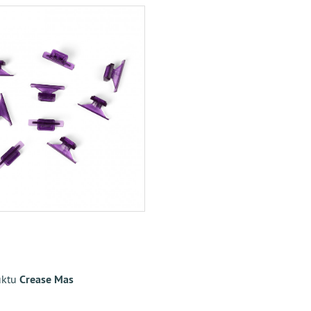
uktu
Crease Mas