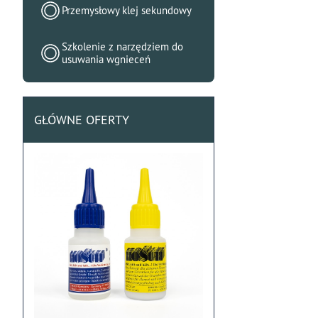
Przemysłowy klej sekundowy
Szkolenie z narzędziem do
usuwania wgnieceń
GŁÓWNE OFERTY