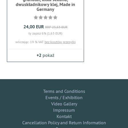
dwuskładnikowy klej, Made in
Germany
24,00 EUR
RRP 25,63 EUR
ty zapisz 6% (1,63 EUR)
wliczając. 19 % VAT
bez kosztów przesyłki
+2
pokaż
Terms and Conditions
Events / Exhibition
Video Gallery
Impressum
Kontakt
Cancellation Policy and Return Information